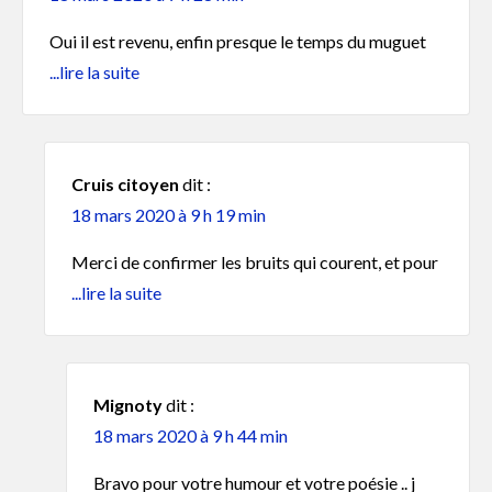
Oui il est revenu, enfin presque le temps du muguet
avec son lot de privilèges, de passe droit et « de
...lire la suite
petits arrangements entre amis » Ah c’est beau
l’amitié !!!!!!!! Ah j’oubliais un grand merci à la liste
du maire pour sa formidable équipe pleine
Cruis citoyen
dit :
d’empathie car ils ont faciliter la procuration d’une
18 mars 2020 à 9 h 19 min
de mes parentes qui ne vote plus depuis longtemps;
Sauf que son état ne lui permet pas de discerner les
Merci de confirmer les bruits qui courent, et pour
listes mais vous l’avez gentillement éclairée. Vous
votre humour.
...lire la suite
avez été les porteurs des « sans voix » Bravo!!!!!!
OYEZ CRUISSIENS Dormez bien Surtout ne vous
inquiétez de rien Le maire veille au grain Pour de
Mignoty
dit :
beaux lendemains OYEZ CUISSIENS
18 mars 2020 à 9 h 44 min
Bravo pour votre humour et votre poésie .. j