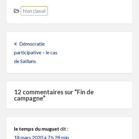
Non classé
Post
navigation
Démocratie
participative – le cas
Previous
de Saillans
post:
12 commentaires sur “
Fin de
campagne
”
le temps du muguet
dit :
18 mars 2020 à 7 h 28 min