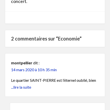
concert.
2 commentaires sur “
Economie
”
montpellier
dit :
14 mars 2020 à 10 h 35 min
Le quartier SAINT-PIERRE est l’éternel oublié, bien
que nous payons des impôts comme les habitants du
...lire la suite
village. Tout ce que l’on demande nous est refusé.