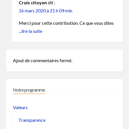
Cruis citoyen
dit :
16 mars 2020 à 21 h 09 min
Merci pour cette contribution. Ce que vous dites
est vrai, en particulier sur le bas du chemin du Jas
...lire la suite
de Nordon, trop étroit, sans éclairage, trop
fréquenté… On appelle cela le quartier des HLM,
et on considère le secteur comme une zone sous
Ajout de commentaires fermé.
prioritaire. Menons maintenant une action pour
faire intervenir la mairie.
Notre programme
Valeurs
Transparence